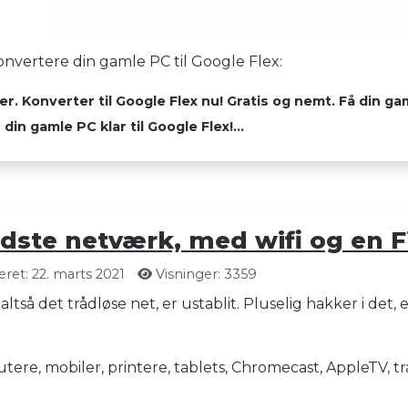
konvertere din gamle PC til Google Flex:
 Konverter til Google Flex nu! Gratis og nemt. Få din gam
in gamle PC klar til Google Flex!...
dste netværk, med wifi og en F
ret: 22. marts 2021
Visninger: 3359
ltså det trådløse net, er ustablit. Pluselig hakker i det,
e, mobiler, printere, tablets, Chromecast, AppleTV, trå