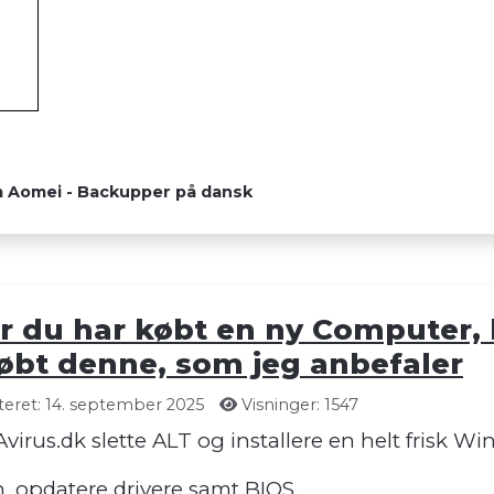
 Aomei - Backupper på dansk
er du har købt en ny Computer, 
 købt denne, som jeg anbefaler
eret: 14. september 2025
Visninger: 1547
virus.dk slette ALT og installere en helt frisk W
n, opdatere drivere samt BIOS.