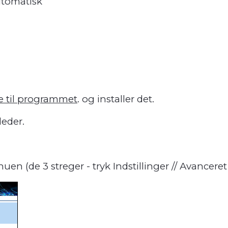
utomatisk
e til programmet
. og installer det.
leder.
n (de 3 streger - tryk Indstillinger // Avanceret