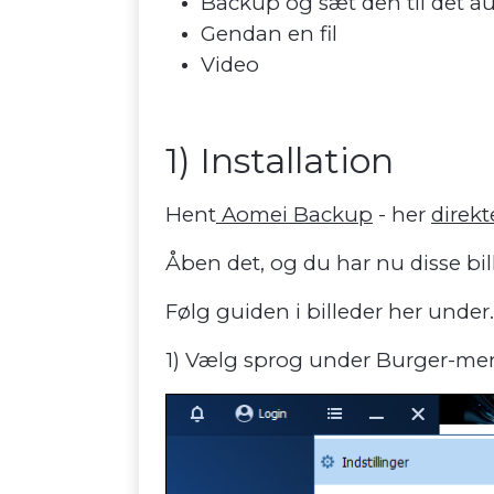
Backup og sæt den til det a
Gendan en fil
Video
1) Installation
Hent
Aomei Backup
- her
direkt
Åben det, og du har nu disse bil
Følg guiden i billeder her under.
1) Vælg sprog under Burger-menue