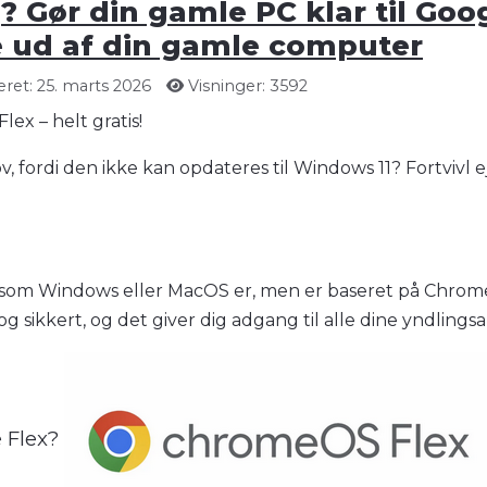
? Gør din gamle PC klar til Goog
e ud af din gamle computer
ret: 25. marts 2026
Visninger: 3592
ex – helt gratis!
 fordi den ikke kan opdateres til Windows 11? Fortvivl 
esom Windows eller MacOS er, men er baseret på Chrome O
og sikkert, og det giver dig adgang til alle dine yndlings
e Flex?