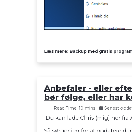
Læs mere: Backup med gratis program
Anbefaler - eller eft
bør følge, eller har
Read Time: 10 mins
Senest opdat
Du kan lade Chris (mig) her fra A
Så sørger jeg for at opdatere de