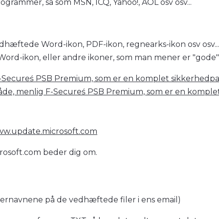
 programmer, så som MSN, ICQ, Yahoo!, AOL osv osv...
vedhæftede Word-ikon, PDF-ikon, regnearks-ikon osv osv..
 Word-ikon, eller andre ikoner, som man mener er "gode
-Secureś PSB Premium, som er en komplet sikkerhedpa
e, menlig F-Secureś PSB Premium, som er en komplet
w.update.microsoft.com
rosoft.com beder dig om.
 efternavnene på de vedhæftede filer i ens email)