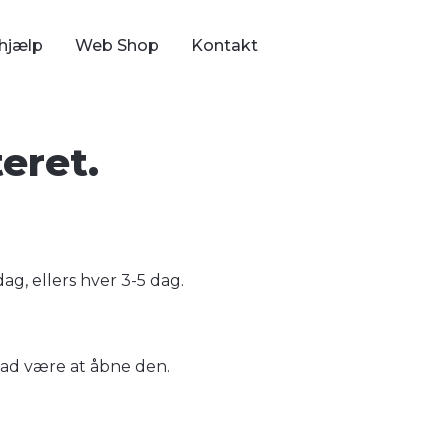
hjælp
Web Shop
Kontakt
eret.
ag, ellers hver 3-5 dag.
 lad være at åbne den.