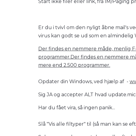
Start ikke filer eller link, fra IM/Paging
Er du i tvivl om den nyligt åbne mail's 
virus kan godt se ud som en almindelig
Der findes en nemmere måde, menlig F
programmer.Der findes en nemmere måd
mere end 2.500 programmer.
Opdater din Windows, ved hjælp af -
ww
Sig JA og accepter ALT hvad update.mic
Har du fået vira, så ingen panik...
Slå "Vis alle filtyper" til (så man kan se