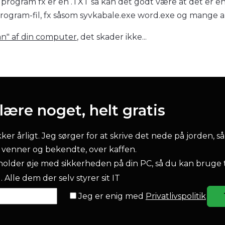
ogram fx er en .TXT så kan det godt være at det er en .
et program-fil, fx såsom syvkabale.exe word.exe og mange 
an" af din computer
, det skader ikke...
ære noget, helt gratis
r årligt. Jeg sørger for at skrive det nede på jorden, så
l venner og bekendte, over kaffen.
older øje med sikkerheden på din PC, så du kan bruge 
 Alle dem der selv styrer sit IT
Jeg er enig med
Privatlivspolitik