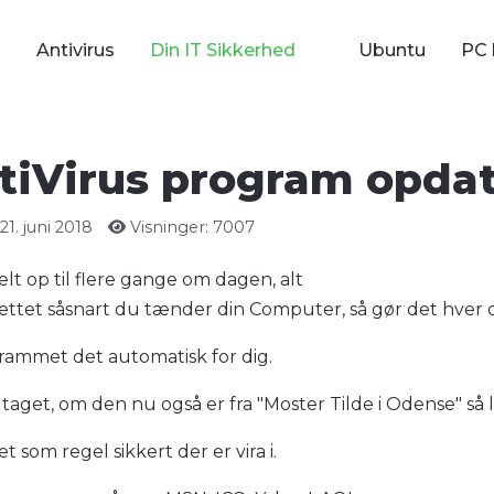
Antivirus
Din IT Sikkerhed
Ubuntu
PC 
ntiVirus program opdat
1. juni 2018
Visninger: 7007
lt op til flere gange om dagen, alt
nettet såsnart du tænder din Computer, så gør det hver d
grammet det automatisk for dig.
dtaget, om den nu også er fra "Moster Tilde i Odense" så
 som regel sikkert der er vira i.