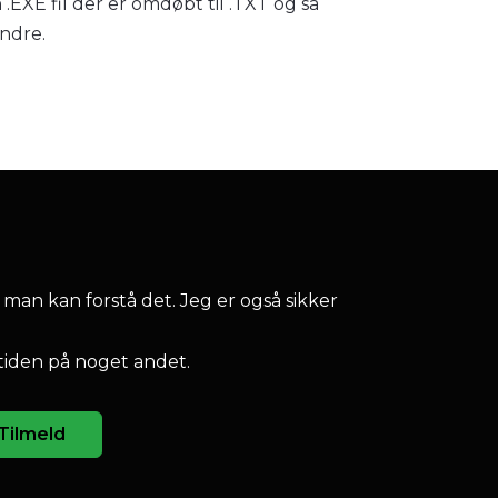
EXE fil der er omdøbt til .TXT og så
andre.
 man kan forstå det. Jeg er også sikker
tiden på noget andet.
Tilmeld