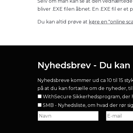
Selv om man kan se at den vedhæftede pr
bliver .EXE filen åbnet. En .EXE fil er 
Du kan altid prøve at
køre en "online sc
Nyhedsbrev - Du kan l
Nyhedsbreve kommer ud ca 10 til 15 stykke
på at du kan fortælle om de nyheder, ti
WithSecure Sikkerhedsprogram, der h
SMB - Nyhedsliste, om hvad der rør sig.