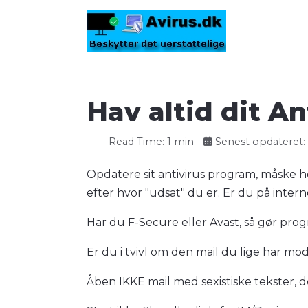
Hav altid dit A
Read Time: 1 min
Senest opdateret: 2
Opdatere sit antivirus program, måske he
efter hvor "udsat" du er. Er du på inter
Har du F-Secure eller Avast, så gør pro
Er du i tvivl om den mail du lige har mo
Åben IKKE mail med sexistiske tekster, det