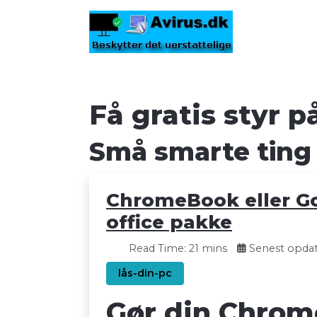
Få gratis styr 
Små smarte ting
ChromeBook eller Go
office pakke
Read Time: 21 mins
Senest opdate
lås-din-pc
Gør din Chrome