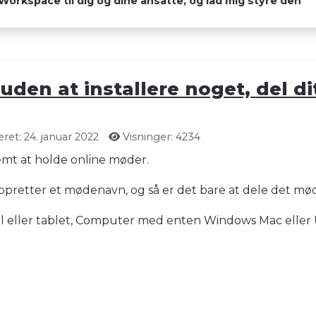
orkspace til dig og dine ansatte, og lad mig styre den
uden at installere noget, del di
ret: 24. januar 2022
Visninger: 4234
 nemt at holde online møder.
opretter et mødenavn, og så er det bare at dele det mø
il eller tablet, Computer med enten Windows Mac eller