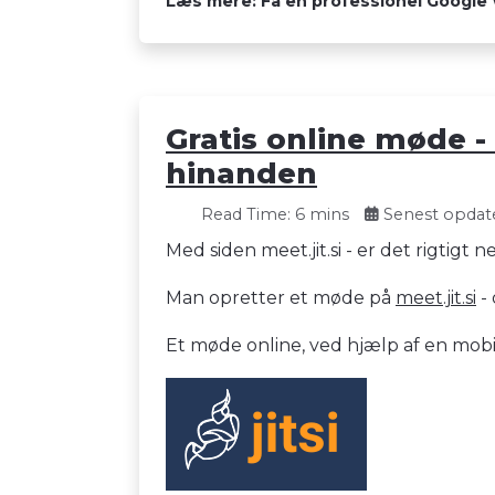
Læs mere: Få en professionel Google W
Gratis online møde - 
hinanden
Read Time: 6 mins
Senest opdate
Med siden meet.jit.si - er det rigtigt
Man opretter et møde på
meet.jit.si
- 
Et møde online, ved hjælp af en mob