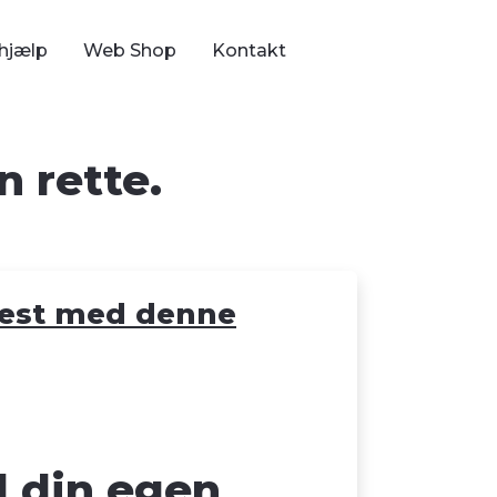
hjælp
Web Shop
Kontakt
n rette.
test med denne
l din egen