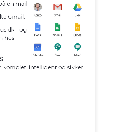
på en mail.
dte Gmail.
us.dk - og
en hos
S,
 komplet, intelligent og sikker
.