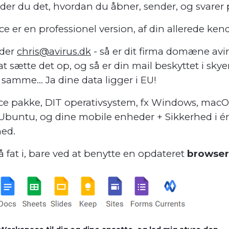
der du det, hvordan du åbner, sender, og svarer 
 er en professionel version, af din allerede ken
dder
chris@avirus.dk
- så er dit firma domæne avir
 sætte det op, og så er din mail beskyttet i sky
amme... Ja dine data ligger i EU!
ce pakke, DIT operativsystem, fx Windows, macO
 Ubuntu, og dine mobile enheder + Sikkerhed i én
hed.
fat i, bare ved at benytte en opdateret
browser