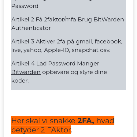
Password
Artikel 2 Få 2faktor/mfa
Brug BitWarden
Authenticator
Artikel 3 Aktiver 2fa
på gmail, facebook,
live, yahoo, Apple-ID, snapchat osv.
Artikel 4 Lad Password Manger
Bitwarden
opbevare og styre dine
koder.
Her skal vi snakke
2FA,
hvad
betyder 2 FAktor
.