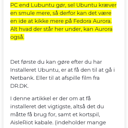
PC end Lubuntu gør, sel Ubuntu kræver
en smule mere, så derfor kan det være
en ide at kikke mere på Fedora Aurora.
Alt hvad der står her under, kan Aurora
også.
Det første du kan gøre efter du har
Installeret Ubuntu, er at få den til at gå i
Netbank. Eller til at afspille film fra
DR.DK.
I denne artikkel er der om at få
installeret det vigtigste, altså det du
måtte få brug for, samt et kortspil,
AisleRiot kabale. (indeholder mange