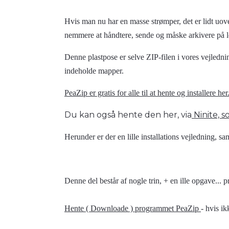
Hvis man nu har en masse strømper, det er lidt uove
nemmere at håndtere, sende og måske arkivere på lof
Denne plastpose er selve ZIP-filen i vores vejlednin
indeholde mapper.
PeaZip er gratis for alle til at hente og installere her
Du kan også hente den her, via
Ninite, s
Herunder er der en lille installations vejledning, sa
Denne del består af nogle trin, + en ille opgave... pr
Hente ( Downloade ) programmet PeaZip
- hvis ik