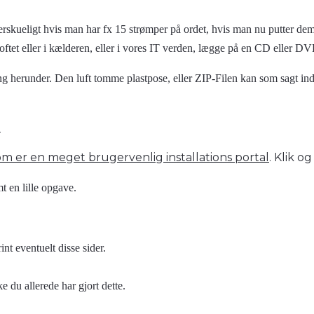
rskueligt hvis man har fx 15 strømper på ordet, hvis man nu putter dem 
tet eller i kælderen, eller i vores IT verden, lægge på en CD eller DVD
g herunder. Den luft tomme plastpose, eller ZIP-Filen kan som sagt indeho
.
om er en meget brugervenlig installations portal
. Klik og
mt en lille opgave.
int eventuelt disse sider.
ke du allerede har gjort dette.