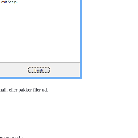
il, eller pakker filer ud.
varsom med at