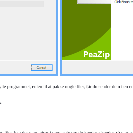
ytte programmet, enten til at pakke nogle filer, før du sender dem i en ema
k.
e filer, kan der være virus i dem, selv om du kender afsender, så vær 