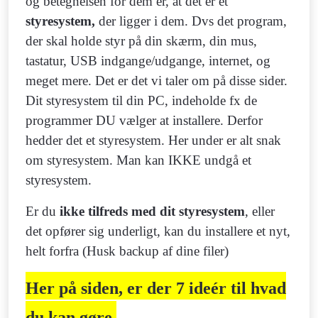
og betegnelsen for dem er, at det er et
styresystem,
der ligger i dem. Dvs det program,
der skal holde styr på din skærm, din mus,
tastatur, USB indgange/udgange, internet, og
meget mere. Det er det vi taler om på disse sider.
Dit styresystem til din PC, indeholde fx de
programmer DU vælger at installere. Derfor
hedder det et styresystem. Her under er alt snak
om styresystem. Man kan IKKE undgå et
styresystem.
Er du
ikke tilfreds med dit styresystem
, eller
det opfører sig underligt, kan du installere et nyt,
helt forfra (Husk backup af dine filer)
Her på siden, er der 7 ideér til hvad
du kan gøre.