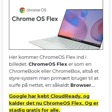
Her kommer ChromeOS Flex ind i
billedet.
ChromeOS Flex
er som en
ChromeBook eller ChromeBox, altså et
styre-system man primært bruger til at
surfe på nettet, en såkaldt
Browser
....
Google har købt CloudReady, og
kalder det nu ChromeOS Flex. Og er
stadig gratis for alle.