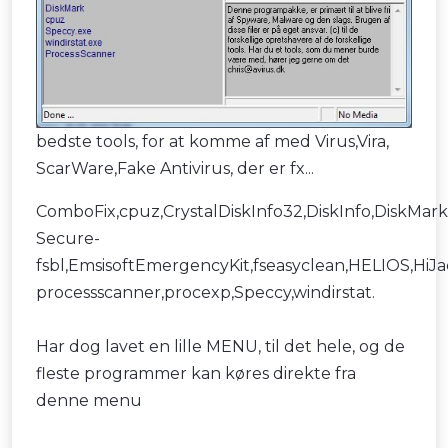
bedste tools, for at komme af med Virus,Vira,
ScarWare,Fake Antivirus, der er fx...
ComboFix,cpuz,CrystalDiskInfo32,DiskInfo,DiskMark
Secure-
fsbl,EmsisoftEmergencyKit,fseasyclean,HELIOS,Hi
processscanner,procexp,Speccy,windirstat.
Har dog lavet en lille MENU, til det hele, og de
fleste programmer kan køres direkte fra
denne menu