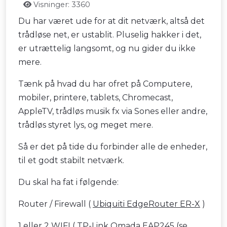
Visninger: 3360
Du har været ude for at dit netværk, altså det
trådløse net, er ustablit. Pluselig hakker i det,
er utrættelig langsomt, og nu gider du ikke
mere.
Tænk på hvad du har ofret på Computere,
mobiler, printere, tablets, Chromecast,
AppleTV, trådløs musik fx via Sones eller andre,
trådløs styret lys, og meget mere.
Så er det på tide du forbinder alle de enheder,
til et godt stabilt netværk.
Du skal ha fat i følgende:
Router / Firewall (
Ubiquiti EdgeRouter ER-X
)
1 eller 2 WIFI (
TP-Link Omada EAP245
(se