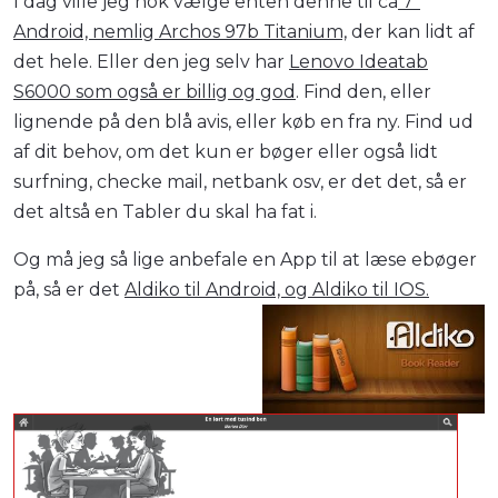
I dag ville jeg nok vælge enten denne til ca
7"
Android, nemlig Archos 97b Titanium,
der kan lidt af
det hele. Eller den jeg selv har
Lenovo Ideatab
S6000 som også er billig og god
. Find den, eller
lignende på den blå avis, eller køb en fra ny. Find ud
af dit behov, om det kun er bøger eller også lidt
surfning, checke mail, netbank osv, er det det, så er
det altså en Tabler du skal ha fat i.
Og må jeg så lige anbefale en App til at læse ebøger
på, så er det
Aldiko til Android, og Aldiko til IOS.