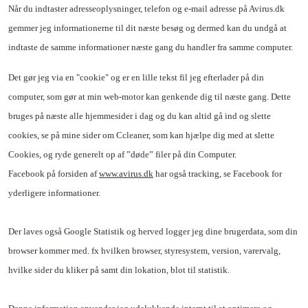
Når du indtaster adresseoplysninger, telefon og e-mail adresse på Avirus.dk
gemmer jeg informationerne til dit næste besøg og dermed kan du undgå at
indtaste de samme informationer næste gang du handler fra samme computer.
Det gør jeg via en "cookie" og er en lille tekst fil jeg efterlader på din
computer, som gør at min web-motor kan genkende dig til næste gang. Dette
bruges på næste alle hjemmesider i dag og du kan altid gå ind og slette
cookies, se på mine sider om Ccleaner, som kan hjælpe dig med at slette
Cookies, og ryde generelt op af ”døde” filer på din Computer.
Facebook på forsiden af
www.avirus.dk
har også tracking, se Facebook for
yderligere informationer.
Der laves også Google Statistik og herved logger jeg dine brugerdata, som din
browser kommer med. fx hvilken browser, styresystem, version, varervalg,
hvilke sider du kliker på samt din lokation, blot til statistik.