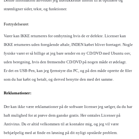
Denne information anvender jeg udelukkende internt til at optimere og
strømligner sider, tekst, og funktioner.
Fortrydelsesret
Varer kan IKKE returneres for ombytning hvis de er defekte. Licenser kan
IKKE returneres uden foregående aftale, INDEN købet bliver foretaget. Nogle
fysiske varer er så billige at jeg bare sender en ny CD/DVD med Ubuntu osv,
uden beregning, hvis den fremsendte CD/DVD på nogen måde er ødelagt.
Er det en
USB-Pen, kan jeg fjernstyre din PC, og på den måde oprette de filer
som du har købt og betalt, og derved benytte den med det samme.
Reklamationer:
Der kan ikke være reklamationer på de software licenser jeg sælger, da du har
haft mulighed for at prøve dem ganske gratis. Her omtales Licenser på
Antivirus. Du er altid velkommen til at kontakte mig, og jeg vil være
behjælpelig med at finde en løsning på dit nyligt opståede problem.