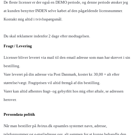
De fleste licenser er der også en DEMO periode, og denne periode ønsker jeg
at kunden benytter INDEN selve købet af den pågældende licensnummer.
Kontakt mig altid i tvivlsspørgsmål.
Du skal reklamere indenfor 2 dage efter modtagelsen.
Fragt / Levering
Licenser bliver leveret via mail til den email adresse som man har skrevet i sin
bestilling.
Vare leveret på din adresse via Post Danmark, koster kr. 30,00 + alt efter
størrelse/vægt. Fragtprisen vil altid fremgå af din bestilling.
Varer kan altid afhentes fragt- og gebyrfrit hos mig efter aftale, se adressen
herover.
Persondata politik
Når man bestiller på Avirus.dk opsamles systemet navn, adresse,
telefonnummer og e-mailadresse osv, alt sammen for at kunne behandle den