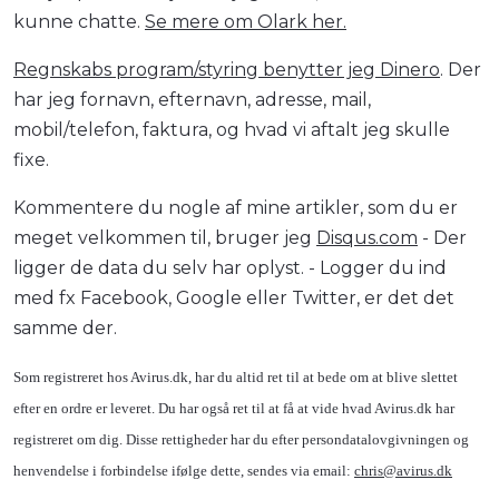
kunne chatte.
Se mere om Olark her.
Regnskabs program/styring benytter jeg Dinero
. Der
har jeg fornavn, efternavn, adresse, mail,
mobil/telefon, faktura, og hvad vi aftalt jeg skulle
fixe.
Kommentere du nogle af mine artikler, som du er
meget velkommen til, bruger jeg
Disqus.com
- Der
ligger de data du selv har oplyst. - Logger du ind
med fx Facebook, Google eller Twitter, er det det
samme der.
Som registreret hos Avirus.dk, har du altid ret til at bede om at blive slettet
efter en ordre er leveret. Du har også ret til at få at vide hvad Avirus.dk har
registreret om dig. Disse rettigheder har du efter persondatalovgivningen og
henvendelse i forbindelse ifølge dette, sendes via email:
chris@avirus.dk