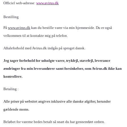
Officiel web-adresse:
www.
avirus
.dk
Bestilling
På
www.avirus.dk
kan du bestille varer via min hjemmeside. Du er også
velkommen til at kontakte mig på telefon.
Aftaleforhold med Avirus.dk indgås på sproget dansk.
Jeg tager forbehold for udsolgte varer, trykfejl, stavefejl, leverance
ændringer fra min leverandører samt forsinkelser, som
Avirus.dk
ikke kan
kontrollere.
Betaling :
Alle priser på websitet angives inklusive alle danske afgifter, herunder
gældende moms.
Beløbet for varerne bedes betalt så snart du har gennemført ordren.