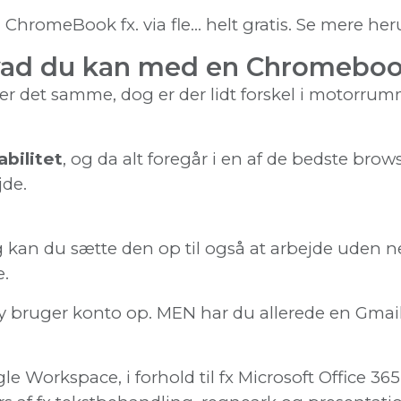
n ChromeBook fx. via fle… helt gratis. Se mere her
hvad du kan med en Chromeboo
er det samme, dog er der lidt forskel i motorr
abilitet
, og da alt foregår i en af de bedste brow
jde.
og kan du sætte den op til også at arbejde uden net
.
y bruger konto op. MEN har du allerede en Gmail, 
 Workspace, i forhold til fx Microsoft Office 365, 