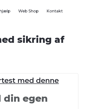
hjælp
Web Shop
Kontakt
d sikring af
artest med denne
l din egen