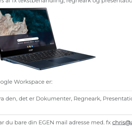
rs af fx tekstbehandling, regneark og presentat
oogle Workspace er:
fra den, det er Dokumenter, Regneark, Presentatio
r du bare din EGEN mail adresse med. fx
chris@