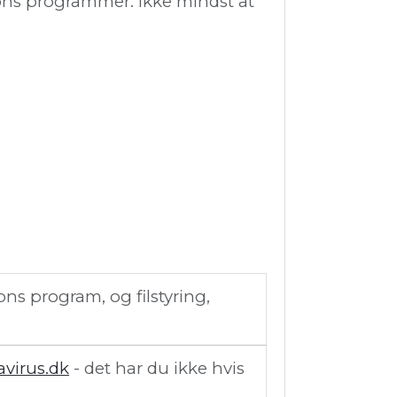
ions programmer. Ikke mindst at
ns program, og filstyring,
avirus.dk
- det har du ikke hvis