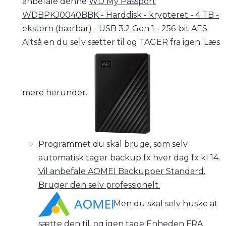
anbefale denne
WD My Passport
WDBPKJ0040BBK - Harddisk - krypteret - 4 TB -
ekstern (bærbar) - USB 3.2 Gen 1 - 256-bit AES
Altså en du selv sætter til og TAGER fra igen. Læs
mere herunder.
Programmet du skal bruge, som selv
automatisk tager backu
p
fx hver dag fx kl 14.
Vil anbefale AOMEI Backupper Standard.
Bruger den selv professionelt.
Men du skal selv huske at
sætte den til, og igen tage Enheden FRA