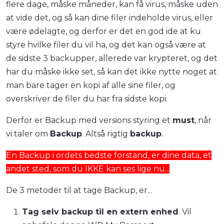
flere dage, måske måneder, kan få virus, måske uden
at vide det, og så kan dine filer indeholde virus, eller
være ødelagte, og derfor er det en god ide at ku
styre hvilke filer du vil ha, og det kan også være at
de sidste 3 backupper, allerede var krypteret, og det
har du måske ikke set, så kan det ikke nytte noget at
man bare tager en kopi af alle sine filer, og
overskriver de filer du har fra sidste kopi.
Derfor er Backup med versions styring et
must
, når
vi taler om
Backup
. Altså rigtig
backup
.
En Backup i ordets bedste forstand, er dine data, et
andet sted, som du IKKE kan ses lige nu...
De 3 metoder til at tage Backup, er...
Tag selv backup til en extern enhed
. Vil