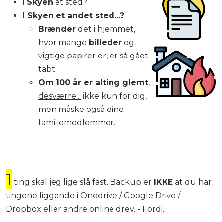
I
Skyen
et sted?
I Skyen et andet sted...?
Brænder
det i hjemmet,
hvor mange
billeder
og
vigtige papirer er, er så gået
tabt.
Om 100 år er alting glemt
,
desværre...
ikke kun for dig,
men måske også dine
familiemedlemmer.
1
ting skal jeg lige slå fast. Backup er
IKKE
at du har
tingene liggende i Onedrive / Google Drive /
Dropbox eller andre online drev. - Fordi..