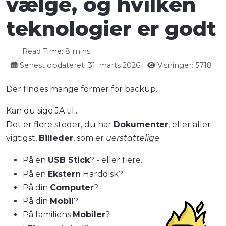
vælge, og hvilken
teknologier er godt
Read Time: 8 mins
Senest opdateret: 31. marts 2026
Visninger: 5718
Der findes mange former for backup.
Kan du sige JA til..
Det er flere steder, du har
Dokumenter
, eller aller
vigtigst,
Billeder
, som er
uerstattelige
.
På en
USB Stick
? - eller flere..
På en
Ekstern
Harddisk?
På din
Computer
?
På din
Mobil
?
På familiens
Mobiler
?