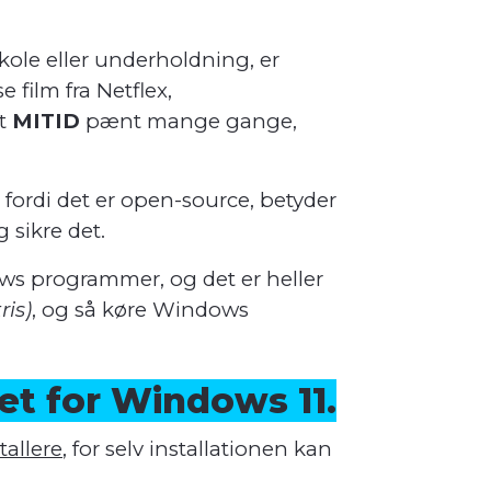
kole eller underholdning, er
 film fra Netflex,
gt
MITID
pænt mange gange,
g fordi det er open-source, betyder
 sikre det.
ows programmer, og det er heller
ris)
, og så køre Windows
edet for Windows 11.
stallere
, for selv installationen kan