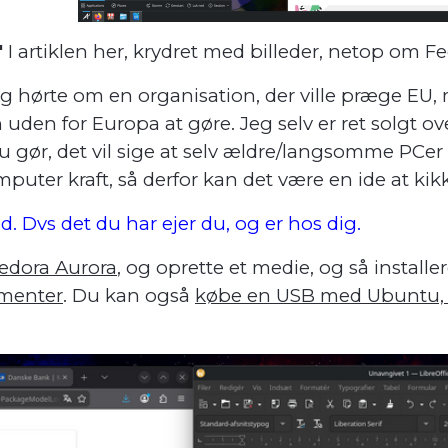
'
I artiklen her, krydret med billeder, netop om F
g hørte om en organisation, der ville præge EU,
uden for Europa at gøre. Jeg selv er ret solgt ov
gør, det vil sige at selv ældre/langsomme PCer 
ter kraft, så derfor kan det være en ide at ki
 Dvs det du har ejer du, og er hos dig.
edora Aurora
, og oprette et medie, og så installer
kumenter
. Du kan også
købe en USB med Ubuntu,