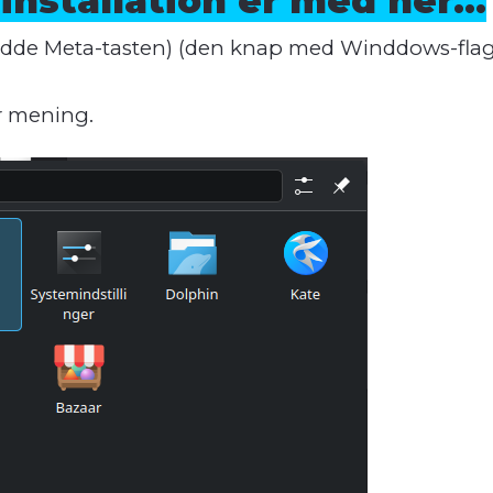
nstallation er med her...
dde Meta-tasten) (den knap med Winddows-flage
r mening.