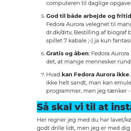
computeren til daglige opgaver
God til både arbejde og friti
Fedora Aurora velegnet til mange
dr.dk/drtv,
Bestilling af biograf 
spillet 7 kabale ;-) ja kun fanta
Gratis og åben
: Fedora Aurora 
det, at mange mennesker rundt 
Hvad
kan Fedora Aurora ikke
ikke helt sandt, man kan em
programmer, men jeg tænker - 
Så skal vi til at in
Her regner jeg med du har lavet/k
godt drille lidt, men jeg er med dig