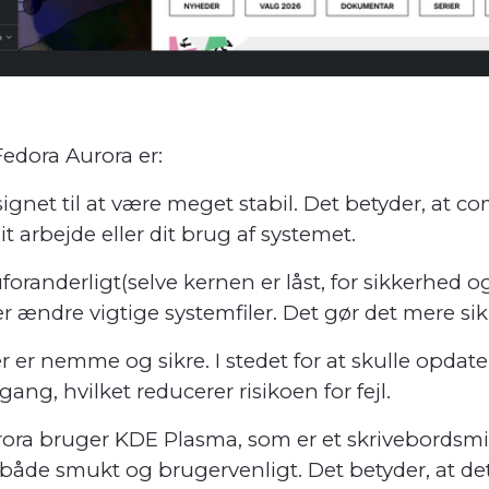
edora Aurora er:
signet til at være meget stabil. Det betyder, at c
it arbejde eller dit brug af systemet.
foranderligt(selve kernen er låst, for sikkerhed og 
ler ændre vigtige systemfiler. Det gør det mere sik
r er nemme og sikre. I stedet for at skulle opda
ng, hvilket reducerer risikoen for fejl.
rora bruger KDE Plasma, som er et skrivebordsmil
 både smukt og brugervenligt. Det betyder, at de