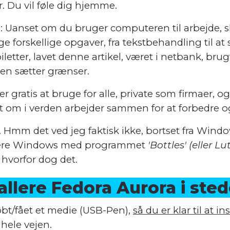
. Du vil føle dig hjemme.
d
: Uanset om du bruger computeren til arbejde, s
 forskellige opgaver, fra tekstbehandling til at se
biletter, lavet denne artikel, været i netbank, bru
sien sætter grænser.
er gratis at bruge for alle, private som firmaer, o
om i verden arbejder sammen for at forbedre og
.. Hmm det ved jeg faktisk ikke, bortset fra Wind
ulere Windows med programmet
'Bottles' (eller Lut
hvorfor dog det.
stallere Fedora Aurora i st
øbt/fået et medie (USB-Pen),
så du er klar til at in
 hele vejen.