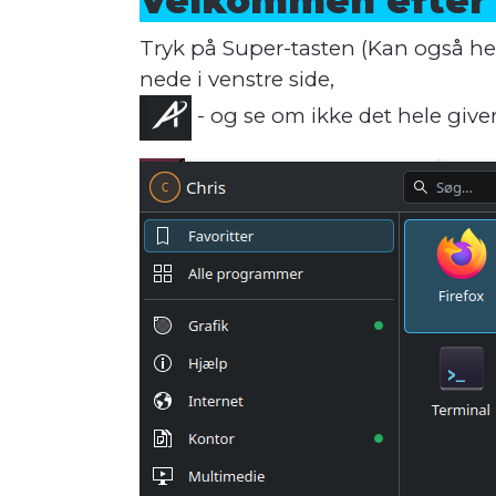
Velkommen efter i
Tryk på Super-tasten (Kan også he
nede i venstre side,
- og se om ikke det hele give