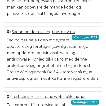
er et sikkert pengeskab på internettet, hvor
man kan opbevare de mange koder og
passwords, der skal bruges i hverdagen.
Sådan holder du angriberne væk
Visninger: 1567
Jeg holder hele tiden mit system
opdateret og foretager jævnligt scanninger
med opdateret antivirussoftware og
antispyware. Før jeg gik i gang med denne
artikel, blev jeg angrebet af en trojansk hest –
Trojan.Winloginhook.Delf.A – som var så ny, at
antivirusprogrammet ikke kunne registrere den.
Test center - test dine web aplikationer
Visninger: 1989
Testcenter - få et servicetjek af