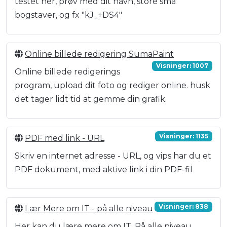
testet her, prøv med dit navn, store små
bogstaver, og fx "kJ_+DS4"
Online billede redigering SumaPaint
Visninger: 1007
Online billede redigerings
program, upload dit foto og rediger online. husk
det tager lidt tid at gemme din grafik.
Visninger: 1135
PDF med link - URL
Skriv en internet adresse - URL, og vips har du et
PDF dokument, med aktive link i din PDF-fil
Visninger: 838
Lær Mere om IT - på alle niveau
Her kan du lære mere om IT. På alle niveau.