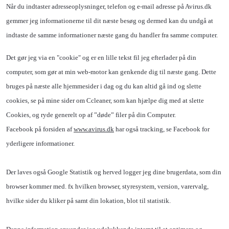
Når du indtaster adresseoplysninger, telefon og e-mail adresse på Avirus.dk
gemmer jeg informationerne til dit næste besøg og dermed kan du undgå at
indtaste de samme informationer næste gang du handler fra samme computer.
Det gør jeg via en "cookie" og er en lille tekst fil jeg efterlader på din
computer, som gør at min web-motor kan genkende dig til næste gang. Dette
bruges på næste alle hjemmesider i dag og du kan altid gå ind og slette
cookies, se på mine sider om Ccleaner, som kan hjælpe dig med at slette
Cookies, og ryde generelt op af ”døde” filer på din Computer.
Facebook på forsiden af
www.avirus.dk
har også tracking, se Facebook for
yderligere informationer.
Der laves også Google Statistik og herved logger jeg dine brugerdata, som din
browser kommer med. fx hvilken browser, styresystem, version, varervalg,
hvilke sider du kliker på samt din lokation, blot til statistik.