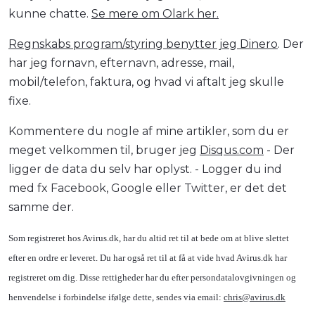
kunne chatte.
Se mere om Olark her.
Regnskabs program/styring benytter jeg Dinero
. Der
har jeg fornavn, efternavn, adresse, mail,
mobil/telefon, faktura, og hvad vi aftalt jeg skulle
fixe.
Kommentere du nogle af mine artikler, som du er
meget velkommen til, bruger jeg
Disqus.com
- Der
ligger de data du selv har oplyst. - Logger du ind
med fx Facebook, Google eller Twitter, er det det
samme der.
Som registreret hos Avirus.dk, har du altid ret til at bede om at blive slettet
efter en ordre er leveret. Du har også ret til at få at vide hvad Avirus.dk har
registreret om dig. Disse rettigheder har du efter persondatalovgivningen og
henvendelse i forbindelse ifølge dette, sendes via email:
chris@avirus.dk