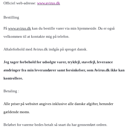
Officiel web-adresse:
www.
avirus
.dk
Bestilling
På
www.avirus.dk
kan du bestille varer via min hjemmeside. Du er også
velkommen til at kontakte mig på telefon.
Aftaleforhold med Avirus.dk indgås på sproget dansk.
Jeg tager forbehold for udsolgte varer, trykfejl, stavefejl, leverance
ændringer fra min leverandører samt forsinkelser, som
Avirus.dk
ikke kan
kontrollere.
Betaling :
Alle priser på websitet angives inklusive alle danske afgifter, herunder
gældende moms.
Beløbet for varerne bedes betalt så snart du har gennemført ordren.