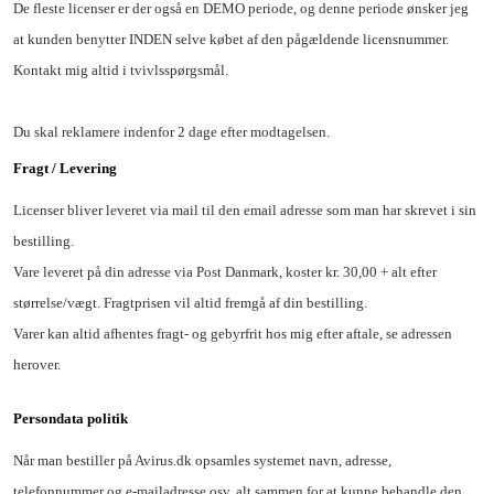
De fleste licenser er der også en DEMO periode, og denne periode ønsker jeg
at kunden benytter INDEN selve købet af den pågældende licensnummer.
Kontakt mig altid i tvivlsspørgsmål.
Du skal reklamere indenfor 2 dage efter modtagelsen.
Fragt / Levering
Licenser bliver leveret via mail til den email adresse som man har skrevet i sin
bestilling.
Vare leveret på din adresse via Post Danmark, koster kr. 30,00 + alt efter
størrelse/vægt. Fragtprisen vil altid fremgå af din bestilling.
Varer kan altid afhentes fragt- og gebyrfrit hos mig efter aftale, se adressen
herover.
Persondata politik
Når man bestiller på Avirus.dk opsamles systemet navn, adresse,
telefonnummer og e-mailadresse osv, alt sammen for at kunne behandle den