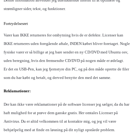
Denne information anvender jeg udelukkende internt til at optimere og
strømligner sider, tekst, og funktioner.
Fortrydelsesret
Varer kan IKKE returneres for ombytning hvis de er defekte. Licenser kan
IKKE returneres uden foregående aftale, INDEN købet bliver foretaget. Nogle
fysiske varer er så billige at jeg bare sender en ny CD/DVD med Ubuntu osv,
uden beregning, hvis den fremsendte CD/DVD på nogen måde er ødelagt.
Er det en
USB-Pen, kan jeg fjernstyre din PC, og på den måde oprette de filer
som du har købt og betalt, og derved benytte den med det samme.
Reklamationer:
Der kan ikke være reklamationer på de software licenser jeg sælger, da du har
haft mulighed for at prøve dem ganske gratis. Her omtales Licenser på
Antivirus. Du er altid velkommen til at kontakte mig, og jeg vil være
behjælpelig med at finde en løsning på dit nyligt opståede problem.