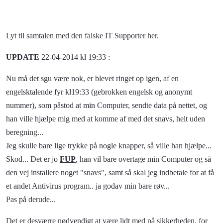
Lyt til samtalen med den falske IT Supporter her.
UPDATE
22-04-2014 kl 19:33 :
Nu må det sgu være nok, er blevet ringet op igen, af en
engelsktalende fyr kl19:33 (gebrokken engelsk og anonymt
nummer), som påstod at min Computer, sendte data på nettet, og
han ville hjælpe mig med at komme af med det snavs, helt uden
beregnin
g...
Jeg skulle bare lige trykke på nogle knapper, så ville han hjælpe...
Skod... Det er jo
FUP
, han vil bare overtage min Computer og så
den vej installere noget "snavs", samt så skal jeg indbetale for at få
et andet Antivirus program.. ja godav min bare røv...
Pas på derude...
Det er desværre nødvendigt at være lidt med på sikkerheden, for