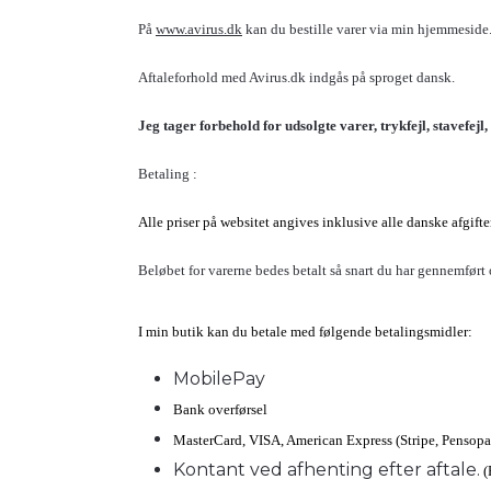
På
www.avirus.dk
kan du bestille varer via min hjemmeside.
Aftaleforhold med Avirus.dk indgås på sproget dansk.
Jeg tager forbehold for udsolgte varer, trykfejl, stavefe
Betaling :
Alle priser på websitet angives inklusive alle danske afgif
Beløbet for varerne bedes betalt så snart du har gennemført 
I min butik kan du betale med følgende betalingsmidler:
MobilePay
Bank overførsel
MasterCard, VISA, American Express (Stripe, Pensopa
Kontant ved afhenting efter aftale.
(