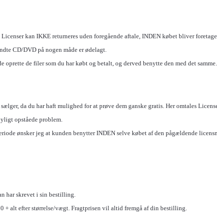
 Licenser kan IKKE returneres uden foregående aftale, INDEN købet bliver foretaget. 
ndte CD/DVD på nogen måde er ødelagt.
e oprette de filer som du har købt og betalt, og derved benytte den med det samme.
 sælger, da du har haft mulighed for at prøve dem ganske gratis. Her omtales License
nyligt opståede problem.
periode ønsker jeg at kunden benytter INDEN selve købet af den pågældende licensn
n har skrevet i sin bestilling.
 + alt efter størrelse/vægt. Fragtprisen vil altid fremgå af din bestilling.