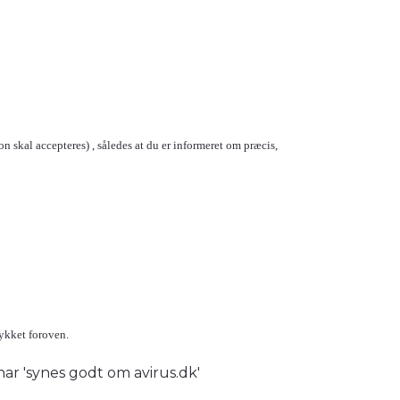
n skal accepteres) , således at du er informeret om præcis,
tykket foroven.
 har 'synes godt om avirus.dk'