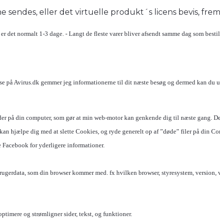
 sendes, eller det virtuelle produkt´s licens bevis, fre
r det normalt 1-3 dage. - Langt de fleste varer bliver afsendt samme dag som bestil
esse på Avirus.dk gemmer jeg informationerne til dit næste besøg og dermed kan du
erlader på din computer, som gør at min web-motor kan genkende dig til næste gang. D
 kan hjælpe dig med at slette Cookies, og ryde generelt op af ”døde” filer på din C
e Facebook for yderligere informationer.
rugerdata, som din browser kommer med. fx hvilken browser, styresystem, version, va
ptimere og strømligner sider, tekst, og funktioner.