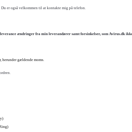
 Du er også velkommen til at kontakte mig på telefon.
jl, leverance ændringer fra min leverandører samt forsinkelser, som
Avirus.dk
ikk
ter, herunder gældende moms.
ordren.
y)
Ring)