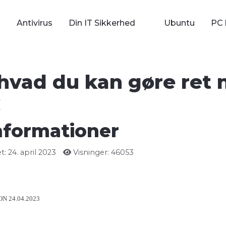
Antivirus
Din IT Sikkerhed
Ubuntu
PC 
 hvad du kan gøre ret 
C
nformationer
: 24. april 2023
Visninger: 46053
N 24.04.2023