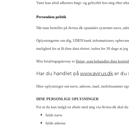
Varer kan altid afhentes fragt- og gebyrfrit hos mig efter afta
Persondata politik
Når man bestiller på Avirus.dk opsamles systemet navn, adre
Oplysningerne om dig, UDEN bank informationer, opbevares in
mulighed for at få dine data slettet, inden for 30 dage at
Min betalingsgateway er
Stripe, som behandler dine kortinf
Har du handlet på
www.avirus.dk
er du s
Dine oplysninger om navn, adresse, mail, mobilnummer ogvar
DINE PERSONLIGE OPLYSNINGER
For at du kan indgå en aftale med mig via Avirus.dk skal du
fulde navn
fulde adresse