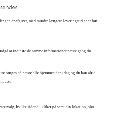
msendes.
lingen er afgivet, med mindre længere leveringstid er anført
 undgå at indtaste de samme informationer næste gang du
ette bruges på næste alle hjemmesider i dag og du kan altid
omputer.
rervalg, hvilke sider du kliker på samt din lokation, blot