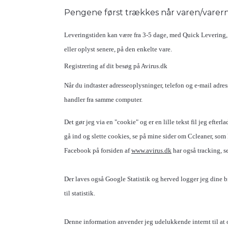
Pengene først trækkes når varen/varerne
Leveringstiden kan være fra 3-5 dage, med Quick Levering, e
eller oplyst senere, på den enkelte vare.
Registrering af dit besøg på Avirus.dk
Når du indtaster adresseoplysninger, telefon og e-mail adr
handler fra samme computer.
Det gør jeg via en "cookie" og er en lille tekst fil jeg eft
gå ind og slette cookies, se på mine sider om Ccleaner, som
Facebook på forsiden af
www.avirus.dk
har også tracking, s
Der laves også Google Statistik og herved logger jeg dine b
til statistik.
Denne information anvender jeg udelukkende internt til at o