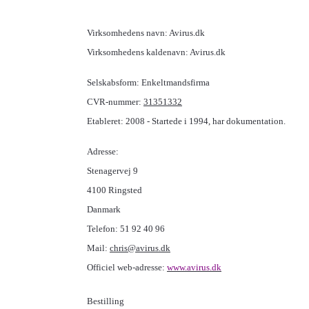
Virksomhedens navn: Avirus.dk
Virksomhedens kaldenavn: Avirus.dk
Selskabsform: Enkeltmandsfirma
CVR-nummer:
31351332
Etableret: 2008 - Startede i 1994, har dokumentation.
Adresse:
Stenagervej 9
4100 Ringsted
Danmark
Telefon: 51 92 40 96
Mail:
chris@avirus.dk
Officiel web-adresse:
www.
avirus
.dk
Bestilling