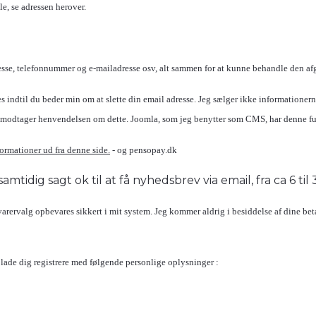
le, se adressen herover.
sse, telefonnummer og e-mailadresse osv, alt sammen for at kunne behandle den afgiv
dtil du beder min om at slette din email adresse. Jeg sælger ikke informationerne 
 jeg modtager henvendelsen om dette. Joomla, som jeg benytter som CMS, har denne f
ormationer ud fra denne side.
- og pensopay.dk
amtidig sagt ok til at få nyhedsbrev via email, fra ca 6 til
ervalg opbevares sikkert i mit system. Jeg kommer aldrig i besiddelse af dine bet
 lade dig registrere med følgende personlige oplysninger :