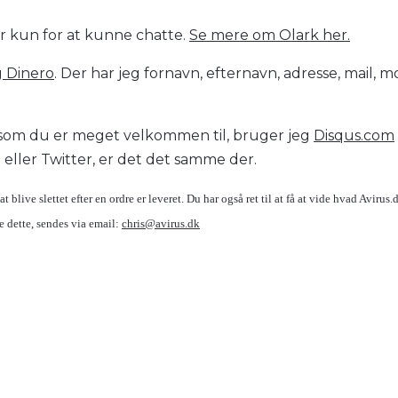
er kun for at kunne chatte.
Se mere om Olark her.
g Dinero
. Der har jeg fornavn, efternavn, adresse, mail, mo
 som du er meget velkommen til, bruger jeg
Disqus.com
eller Twitter, er det det samme der.
at blive slettet efter en ordre er leveret. Du har også ret til at få at vide hvad Avirus
 dette, sendes via email:
chris@avirus.dk