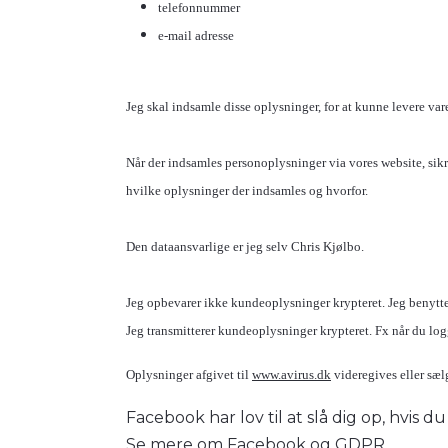
telefonnummer
e-mail adresse
Jeg skal indsamle disse oplysninger, for at kunne levere vare(
Når der indsamles personoplysninger via vores website, sikre
hvilke oplysninger der indsamles og hvorfor.
Den dataansvarlige er jeg selv Chris Kjølbo.
Jeg opbevarer ikke kundeoplysninger krypteret. Jeg benytt
Jeg transmitterer kundeoplysninger krypteret. Fx når du logger
Oplysninger afgivet til
www.avirus.dk
videregives eller sæl
Facebook har lov til at slå dig op, hvis 
Se mere om Facebook og GDPR.