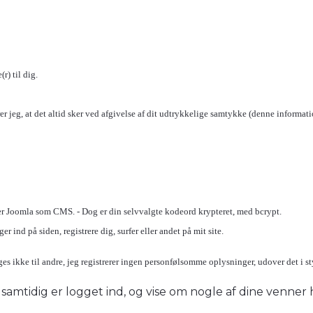
r) til dig.
r jeg, at det altid sker ved afgivelse af dit udtrykkelige samtykke (denne informatio
er Joomla som CMS. - Dog er din selvvalgte kodeord krypteret, med bcrypt.
 ind på siden, registrere dig, surfer eller andet på mit site.
ges ikke til andre, jeg registrerer ingen personfølsomme oplysninger, udover det i s
du samtidig er logget ind, og vise om nogle af dine venner