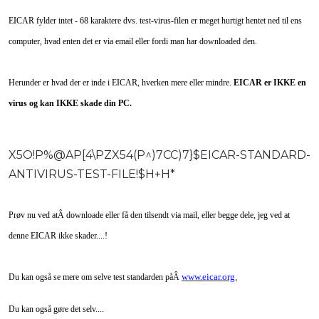
EICAR fylder intet - 68 karaktere dvs. test-virus-filen er meget hurtigt hentet ned til ens
computer, hvad enten det er via email eller fordi man har downloaded den.
Herunder er hvad der er inde i EICAR, hverken mere eller mindre.
EICAR er IKKE en
virus og kan IKKE skade din PC.
X5O!P%@AP[4\PZX54(P^)7CC)7}$EICAR-STANDARD-
ANTIVIRUS-TEST-FILE!$H+H*
Prøv nu ved atÂ downloade eller få den tilsendt via mail, eller begge dele, jeg ved at
denne EICAR ikke skader....!
www.eicar.org.
Du kan også se mere om selve test standarden påÂ
Du kan også gøre det selv....