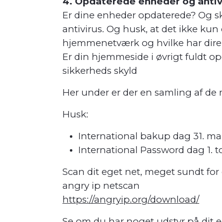
4. Opdaterede enheder og antiv
Er dine enheder opdaterede? Og sk
antivirus. Og husk, at det ikke kun 
hjemmenetværk og hvilke har direkt
Er din hjemmeside i øvrigt fuldt o
sikkerheds skyld
Her under er der en samling af de 
Husk:
International bakup dag 31. mar
International Password dag 1. t
Scan dit eget net, meget sundt for 
angry ip netscan
https://angryip.org/download/
Se om du har noget udstyr på dit eg