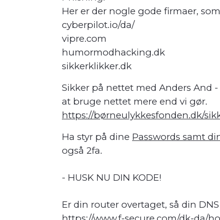
Her er der nogle gode firmaer, som
cyberpilot.io/da/
vipre.com
humormodhacking.dk
sikkerklikker.dk
Sikker på nettet med Anders And -
at bruge nettet mere end vi gør.
https://børneulykkesfonden.dk/si
Ha styr på dine
Passwords samt di
også 2fa.
- HUSK NU DIN KODE!
Er din router overtaget, så din DNS
https://www.f-secure.com/dk-da/ho