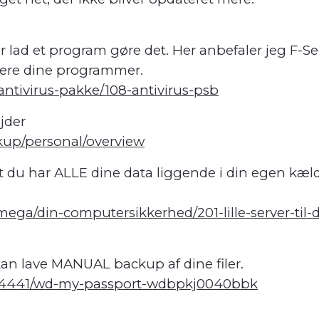
er lad et program gøre det. Her anbefaler jeg F
tere dine programmer.
e-antivirus-pakke/108-antivirus-psb
jder
kup/personal/overview
 du har ALLE dine data liggende i din egen kæl
-mega/din-computersikkerhed/201-lille-server-til-
 kan lave MANUAL backup af dine filer.
714441/wd-my-passport-wdbpkj0040bbk