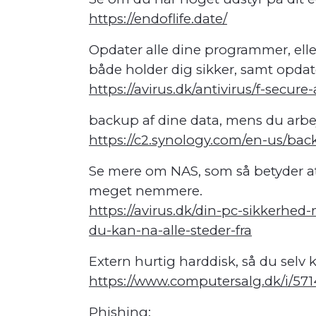
https://endoflife.date/
Opdater alle dine programmer, ell
både holder dig sikker, samt opda
https://avirus.dk/antivirus/f-secur
backup af dine data, mens du arbe
https://c2.synology.com/en-us/bac
Se mere om NAS, som så betyder at
meget nemmere.
https://avirus.dk/din-pc-sikkerhed
du-kan-na-alle-steder-fra
Extern hurtig harddisk, så du selv
https://www.computersalg.dk/i/5
Phishing: