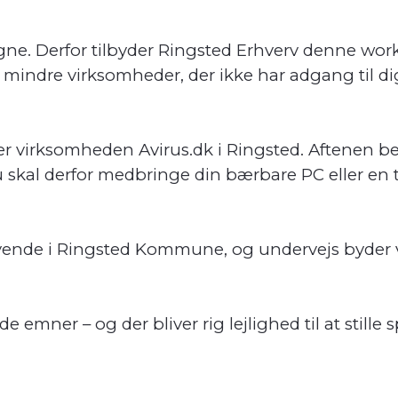
egne. Derfor tilbyder Ringsted Erhverv denne wor
mindre virksomheder, der ikke har adgang til dig
iver virksomheden Avirus.dk i Ringsted. Aftenen b
kal derfor medbringe din bærbare PC eller en tab
rivende i Ringsted Kommune, og undervejs byder vi
emner – og der bliver rig lejlighed til at stille 