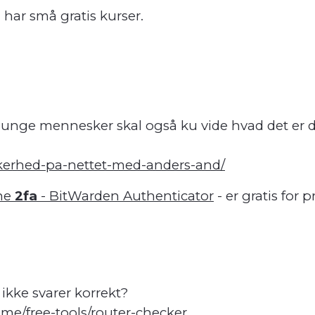
 har små gratis kurser.
 unge mennesker skal også ku vide hvad det er d
kkerhed-pa-nettet-med-anders-and/
ne
2fa
- BitWarden Authenticator
- er gratis for p
 ikke svarer korrekt?
me/free-tools/router-checker