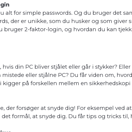
ogin
 du alt for simple passwords. Og du bruger det 
ds, der er unikke, som du husker og som giver s
ruger 2-faktor-login, og hvordan du kan tjekke 
 hvis din PC bliver stjålet eller går i stykker? Ell
in mistede eller stjålne PC? Du får viden om, hv
Vi kigger på forskellen mellem en sikkerhedskop
ne, der forsøger at snyde dig! For eksempel ved a
 formål, at snyde dig. Du får tips og tricks til,