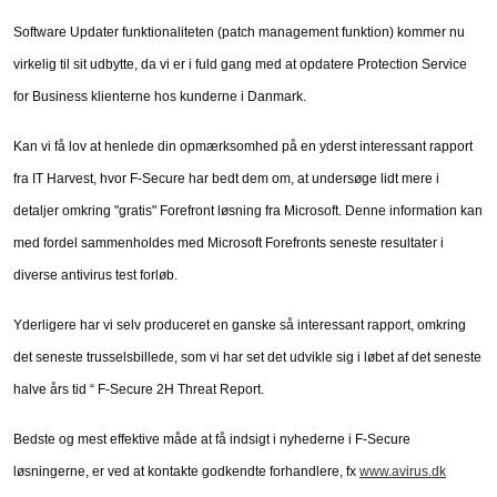
Software Updater funktionaliteten (patch management funktion) kommer nu
virkelig til sit udbytte, da vi er i fuld gang med at opdatere Protection Service
for Business klienterne hos kunderne i Danmark.
Kan vi få lov at henlede din opmærksomhed på en yderst interessant rapport
fra IT Harvest, hvor F-Secure har bedt dem om, at undersøge lidt mere i
detaljer omkring "gratis" Forefront løsning fra Microsoft. Denne information kan
med fordel sammenholdes med Microsoft Forefronts seneste resultater i
diverse antivirus test forløb.
Yderligere har vi selv produceret en ganske så interessant rapport, omkring
det seneste trusselsbillede, som vi har set det udvikle sig i løbet af det seneste
halve års tid “ F-Secure 2H Threat Report.
Bedste og mest effektive måde at få indsigt i nyhederne i F-Secure
løsningerne, er ved at kontakte godkendte forhandlere, fx
www.avirus.dk