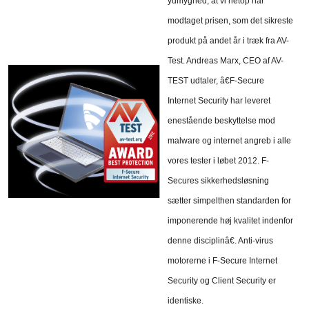
ydmyghed, at vi netop har
modtaget prisen, som det sikreste
produkt på andet år i træk fra AV-
Test. Andreas Marx, CEO af AV-
TEST udtaler, â€F-Secure
Internet Security har leveret
enestående beskyttelse mod
malware og internet angreb i alle
vores tester i løbet 2012. F-
Secures sikkerhedsløsning
sætter simpelthen standarden for
imponerende høj kvalitet indenfor
denne disciplinâ€. Anti-virus
motorerne i F-Secure Internet
Security og Client Security er
identiske.