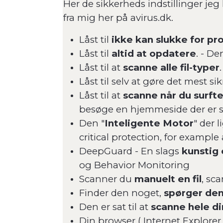
Her de sikkerheds indstillinger jeg 
fra mig her på avirus.dk.
Låst til
ikke kan slukke for p
Låst til
altid at opdatere
. - De
Låst til at
scanne alle fil-typer
Låst til selv at gøre det mest sik
Låst til at
scanne når du surfte
besøge en hjemmeside der er s
Den "
Inteligente Motor
" der 
critical protection, for exampl
DeepGuard - En slags
kunstig 
og Behavior Monitoring
Scanner du
manuelt en fil
, sca
Finder den noget,
spørger den
Den er sat til at
scanne hele di
Din browser ( Internet Explorer