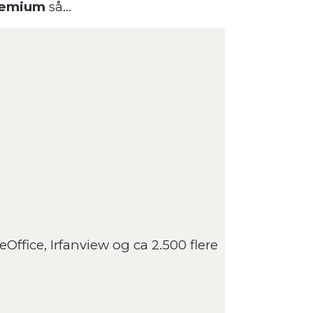
Premium
så...
fice, Irfanview og ca 2.500 flere