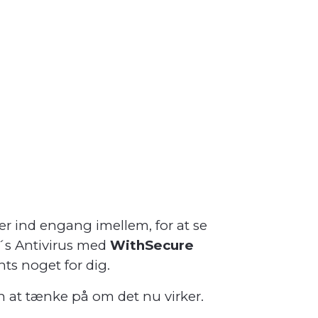
r ind engang imellem, for at se
k´s Antivirus med
WithSecure
nts noget for dig.
en at tænke på om det nu virker.