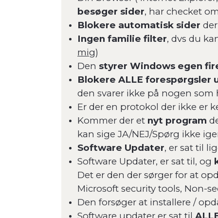
besøger sider
, har checket om
Blokere automatisk sider
der
Ingen familie filter
, dvs du kan
mig
)
Den
styrer Windows egen fir
Blokere ALLE forespørgsler 
den svarer ikke på nogen som he
Er der en protokol der ikke er 
Kommer der et
nyt program
de
kan sige JA/NEJ/Spørg ikke ige
Software Updater
, er sat til
Software Updater, er sat til, og
Det er den der sørger for at op
Microsoft security tools, Non-s
Den forsøger at installere / o
Software updater er sat til
ALL