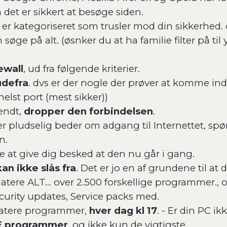
 det er sikkert at besøge siden.
 er kategoriseret som trusler mod din sikkerhed.
 søge på alt. (øsnker du at ha familie filter på til
ewall
, ud fra følgende kriterier.
udefra
. dvs er der nogle der prøver at komme ind 
lst port (mest sikker))
kendt,
dropper den forbindelsen
.
r pludselig beder om adgang til Internettet, spø
n.
 lige at give dig besked at den nu går i gang.
kan ikke slås fra
. Det er jo en af grundene til at
datere ALT... over 2.500 forskellige programmer., 
ecurity updates, Service packs med.
pdatere programmer,
hver dag kl 17
. - Er din PC i
E programmer
, og ikke kun de vigtigste.