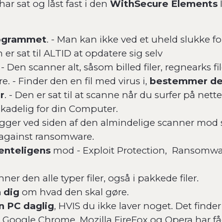
har sat og låst fast i den
WithSecure Elements
rogrammet
. - Man kan ikke ved et uheld slukke f
n er sat til ALTID at opdatere sig selv
. - Den scanner alt, såsom billed filer, regnearks fi
re. - Finder den en fil med virus i,
bestemmer de
r
. - Den er sat til at scanne når du surfer på nett
kadelig for din Computer.
ligger ved siden af den almindelige scanner mod sna
e against ransomware.
enteligens
mod - Exploit Protection, Ransomware
nner den alle typer filer, også i pakkede filer.
 dig
om hvad den skal gøre.
n PC daglig
, HVIS du ikke laver noget. Det finder
, Google Chrome, Mozilla FireFox og Opera har fåe