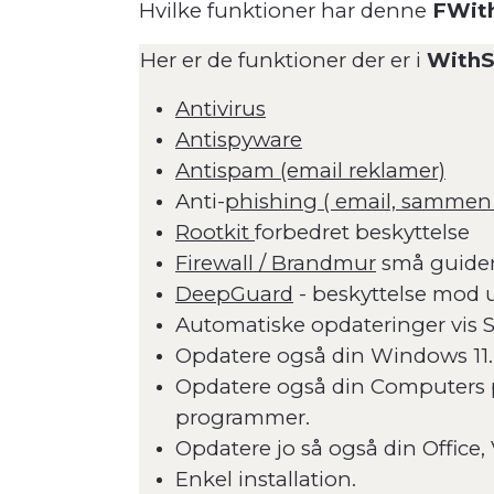
Hvilke funktioner har denne
FWith
Her er de funktioner der er i
WithS
Antivirus
Antispyware
Antispam (email reklamer)
Anti-
phishing ( email, samme
Rootkit
forbedret beskyttelse
Firewall / Brandmur
små guider 
DeepGuard
- beskyttelse mod u
Automatiske opdateringer vis Sa
Opdatere også din Windows 11.
Opdatere også din Computers pr
programmer.
Opdatere jo så også din Office, 
Enkel installation.